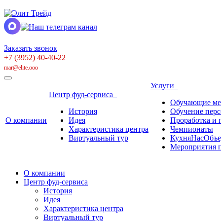
Заказать звонок
+7 (3952) 40-40-22
mar@elite.ooo
Услуги
Центр фуд-сервиса
Обучающие ме
История
Обучение перс
О компании
Идея
Проработка и 
Характеристика центра
Чемпионаты
Виртуальный тур
КухняНасОбъе
Мероприятия п
О компании
Центр фуд-сервиса
История
Идея
Характеристика центра
Виртуальный тур