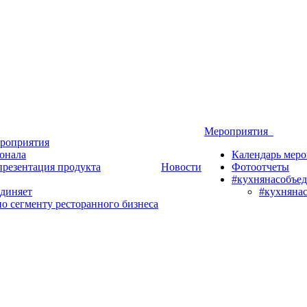
Мероприятия
роприятия
онала
Календарь мер
презентация продукта
Новости
Фотоотчеты
#кухнянасобъед
диняет
#кухняна
о сегменту ресторанного бизнеса