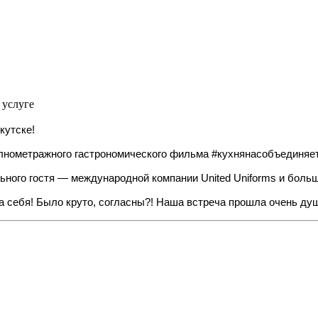
 услуге
кутске!
лнометражного гастрономического фильма #кухнянасобъединяет 
ного гостя — международной компании United Uniforms и больш
за себя! Было круто, согласны?! Наша встреча прошла очень ду