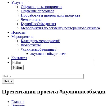
Услуги
Обучающие мероприятия
Обучение персонала
Проработка и презентация продукта
Чемпионаты
КухняНасОбъединяет
Мероприятия по сегменту ресторанного бизнеса
Новости
Мероприятия
Календарь мероприятий
Фотоотчеты
#кухнянасобъединяет
#кухнянасобъединяет
Контакты
Найти
Найти
Презентация проекта #кухнянасобъеди
Главная
Новости