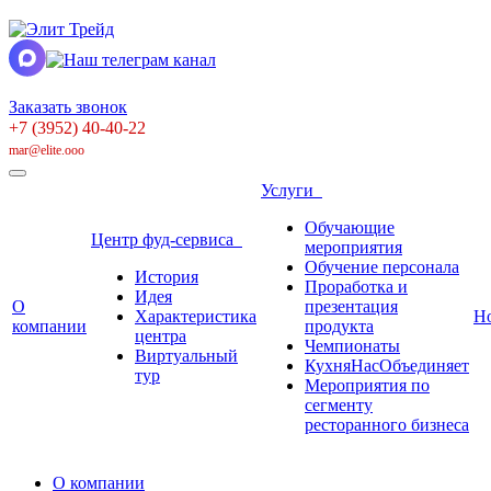
Заказать звонок
+7 (3952) 40-40-22
mar@elite.ooo
Услуги
Обучающие
Центр фуд-сервиса
мероприятия
Обучение персонала
История
Проработка и
Идея
О
презентация
Характеристика
Н
компании
продукта
центра
Чемпионаты
Виртуальный
КухняНасОбъединяет
тур
Мероприятия по
сегменту
ресторанного бизнеса
О компании