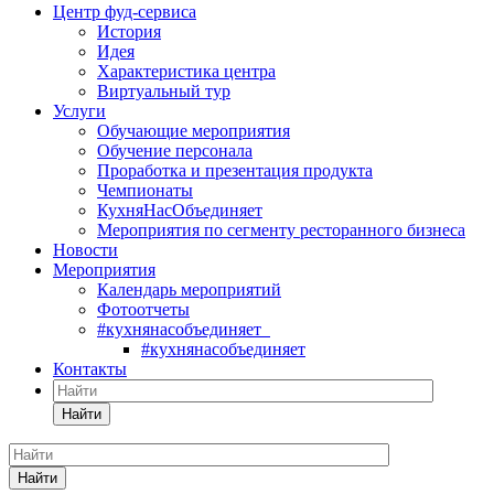
Центр фуд-сервиса
История
Идея
Характеристика центра
Виртуальный тур
Услуги
Обучающие мероприятия
Обучение персонала
Проработка и презентация продукта
Чемпионаты
КухняНасОбъединяет
Мероприятия по сегменту ресторанного бизнеса
Новости
Мероприятия
Календарь мероприятий
Фотоотчеты
#кухнянасобъединяет
#кухнянасобъединяет
Контакты
Найти
Найти