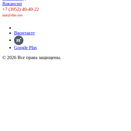
Вакансии
+7 (3952) 40-40-22
mar@elite.ooo
Вконтакте
Google Plus
© 2026 Все права защищены.
Политика в отношении обработки персональных данных
Политика конфиденциальности
С субъектов персональных данных получены Согласия на
обработку ПДн, разрешенных Субъектом ПДн для
распространения и Установлено ограничение на
использование третьими лицами личных фотографий и иных
персональных данных.