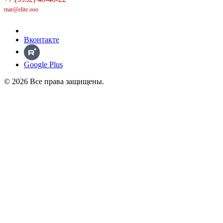
mar@elite.ooo
Вконтакте
Google Plus
© 2026 Все права защищены.
Политика в отношении обработки персональных данных
Политика конфиденциальности
С субъектов персональных данных получены Согласия на
обработку ПДн, разрешенных Субъектом ПДн для
распространения и Установлено ограничение на
использование третьими лицами личных фотографий и иных
персональных данных.