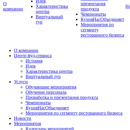
Идея
О
презентация
Характеристика
Н
компании
продукта
центра
Чемпионаты
Виртуальный
КухняНасОбъединяет
тур
Мероприятия по
сегменту
ресторанного бизнеса
О компании
Центр фуд-сервиса
История
Идея
Характеристика центра
Виртуальный тур
Услуги
Обучающие мероприятия
Обучение персонала
Проработка и презентация продукта
Чемпионаты
КухняНасОбъединяет
Мероприятия по сегменту ресторанного бизнеса
Новости
Мероприятия
Календарь мероприятий