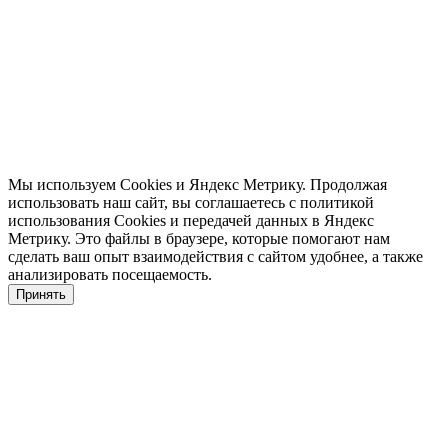
Политика в отношении обработки персональных данных
Политика конфиденциальности
С субъектов персональных данных получены Согласия на
обработку ПДн, разрешенных Субъектом ПДн для
распространения и Установлено ограничение на
использование третьими лицами личных фотографий и иных
персональных данных.
Мы используем Cookies и Яндекс Метрику. Продолжая
использовать наш сайт, вы соглашаетесь с политикой
использования Cookies и передачей данных в Яндекс
Метрику. Это файлы в браузере, которые помогают нам
сделать ваш опыт взаимодействия с сайтом удобнее, а также
анализировать посещаемость.
Принять