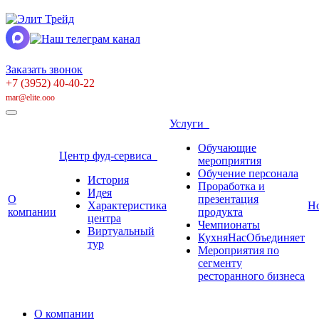
Заказать звонок
+7 (3952) 40-40-22
mar@elite.ooo
Услуги
Обучающие
Центр фуд-сервиса
мероприятия
Обучение персонала
История
Проработка и
Идея
О
презентация
Характеристика
Н
компании
продукта
центра
Чемпионаты
Виртуальный
КухняНасОбъединяет
тур
Мероприятия по
сегменту
ресторанного бизнеса
О компании