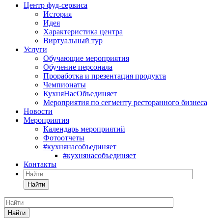
Центр фуд-сервиса
История
Идея
Характеристика центра
Виртуальный тур
Услуги
Обучающие мероприятия
Обучение персонала
Проработка и презентация продукта
Чемпионаты
КухняНасОбъединяет
Мероприятия по сегменту ресторанного бизнеса
Новости
Мероприятия
Календарь мероприятий
Фотоотчеты
#кухнянасобъединяет
#кухнянасобъединяет
Контакты
Найти
Найти