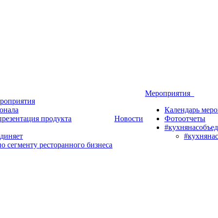
Мероприятия
роприятия
онала
Календарь мер
презентация продукта
Новости
Фотоотчеты
#кухнянасобъед
диняет
#кухняна
о сегменту ресторанного бизнеса