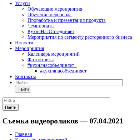
Услуги
Обучающие мероприятия
Обучение персонала
Проработка и презентация продукта
Чемпионаты
КухняНасОбъединяет
Мероприятия по сегменту ресторанного бизнеса
Новости
Мероприятия
Календарь мероприятий
Фотоотчеты
#кухнянасобъединяет
#кухнянасобъединяет
Контакты
Найти
Найти
Съемка видеороликов — 07.04.2021
Главная
Календарь мероприятий