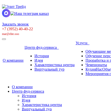
Заказать звонок
+7 (3952) 40-40-22
mar@elite.ooo
Услуги
Центр фуд-сервиса
Обучающие ме
История
Обучение перс
О компании
Идея
Проработка и 
Характеристика центра
Чемпионаты
Виртуальный тур
КухняНасОбъе
Мероприятия п
О компании
Центр фуд-сервиса
История
Идея
Характеристика центра
Виртуальный тур