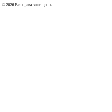
© 2026 Все права защищены.
Политика в отношении обработки персональных данных
Политика конфиденциальности
С субъектов персональных данных получены Согласия на
обработку ПДн, разрешенных Субъектом ПДн для
распространения и Установлено ограничение на
использование третьими лицами личных фотографий и иных
персональных данных.