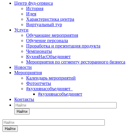
Центр фуд-сервиса
История
Идея
Характеристика центра
Виртуальный тур
Услуги
Обучающие мероприятия
Обучение персонала
Проработка и презентация продукта
Чемпионаты
КухняНасОбъединяет
Мероприятия по сегменту ресторанного бизнеса
Новости
Мероприятия
Календарь мероприятий
Фотоотчеты
#кухнянасобъединяет
#кухнянасобъединяет
Контакты
Найти
Найти