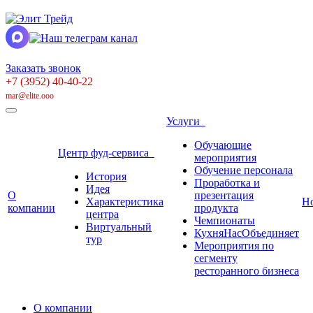
Заказать звонок
+7 (3952) 40-40-22
mar@elite.ooo
Услуги
Обучающие
Центр фуд-сервиса
мероприятия
Обучение персонала
История
Проработка и
Идея
О
презентация
Характеристика
Н
компании
продукта
центра
Чемпионаты
Виртуальный
КухняНасОбъединяет
тур
Мероприятия по
сегменту
ресторанного бизнеса
О компании