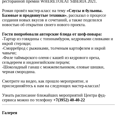
ресторанной премии WHERETOEAT SIBERIA 2021.
Роман провёл мастер-класс на тему
«Соусы и бульоны.
Базовые и продвинутые техники»
, рассказал о процессе
создания новых вкусов и сочетаний, а также поделился
новостью об открытии своего нового проекта.
Гости попробовали авторские блюда от шеф-повара:
-Тартар из говядины с топинамбуром, кедровыми сливками и
икрой стерляди;
-Сморреброд с рыжиками, толченым картофелем и икрой
чавычи;
-Филе таймырского оленя с кашей из кедрового ореха,
сельдереем и индонезийским перцем;
-Шоколадный ганаш с можжевельником, еловые шишки,
черная смородина.
Смотрите на видео, как прошло мероприятие, и
присоединяйтесь к нам на следующих мастер-классах!
Узнать расписание ближайших мероприятий Центра фуд-
сервиса можно по телефону
+7(3952) 40-40-22
Галерея