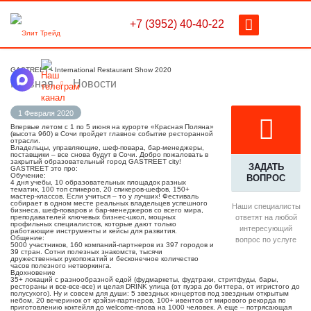
+7 (3952) 40-40-22
GASTREET - International Restaurant Show 2020
Главная
Новости
1 Февраля 2020
Впервые летом с 1 по 5 июня на курорте «Красная Поляна»
(высота 960) в Сочи пройдет главное событие ресторанной
отрасли.
Владельцы, управляющие, шеф-повара, бар-менеджеры,
поставщики – все снова будут в Сочи. Добро пожаловать в
закрытый образовательный город GASTREET city!
ЗАДАТЬ
GASTREET это про:
Обучение:
ВОПРОС
4 дня учебы, 10 образовательных площадок разных
тематик, 100 топ спикеров, 20 спикеров-шефов, 150+
мастер-классов. Если учиться – то у лучших! Фестиваль
собирает в одном месте реальных владельцев успешного
Наши специалисты
бизнеса, шеф-поваров и бар-менеджеров со всего мира,
преподавателей ключевых бизнес-школ, мощных
ответят на любой
профильных специалистов, которые дают только
интересующий
работающие инструменты и кейсы для развития.
Общение:
вопрос по услуге
5000 участников, 160 компаний-партнеров из 397 городов и
39 стран. Сотни полезных знакомств, тысячи
дружественных рукопожатий и бесконечное количество
часов полезного нетворкинга.
Вдохновение
35+ локаций с разнообразной едой (фудмаркеты, фудтраки, стритфуды, бары,
рестораны и все-все-все) и целая DRINK улица (от пуэра до биттера, от игристого до
полусухого). Ну и совсем для души: 5 звездных концертов под звездным открытым
небом, 20 вечеринок от крэйзи-партнеров, 100+ ивентов от мирового рекорда по
приготовлению коктейля до welcome-плова на 1000 человек. А еще – потрясающая