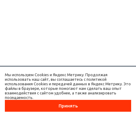
Мы используем Cookies и Яндекс Метрику. Продолжая
О КОМПАНИИ
использовать наш сайт, вы соглашаетесь с политикой
ЦЕНТР ФУД-СЕРВИСА
использования Cookies и передачей данных в Яндекс Метрику. Это
файлы в браузере, которые помогают нам сделать ваш опыт
УСЛУГИ
взаимодействия с сайтом удобнее, а также анализировать
КАЛЕНДАРЬ
посещаемость.
НОВОСТИ
Принять
КОНТАКТЫ
ЭЛИТ ТРЕЙД
ВАКАНСИИ
+7 (3952) 40-40-22