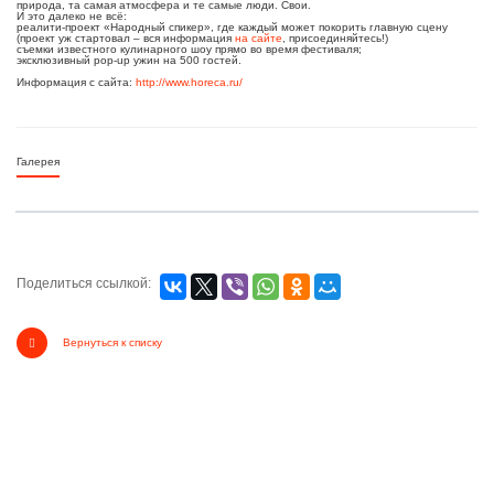
природа, та самая атмосфера и те самые люди. Свои.
И это далеко не всё:
реалити-проект «Народный спикер», где каждый может покорить главную сцену
(проект уж стартовал – вся информация
на сайте
, присоединяйтесь!)
съемки известного кулинарного шоу прямо во время фестиваля;
эксклюзивный pop-up ужин на 500 гостей.
Информация с сайта:
http://www.horeca.ru/
Галерея
Поделиться ссылкой:
Вернуться к списку