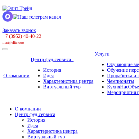
Заказать звонок
+7 (3952) 40-40-22
mar@elite.ooo
Услуги
Центр фуд-сервиса
Обучающие ме
История
Обучение перс
О компании
Идея
Проработка и 
Характеристика центра
Чемпионаты
Виртуальный тур
КухняНасОбъе
Мероприятия п
О компании
Центр фуд-сервиса
История
Идея
Характеристика центра
Виртуальный тур