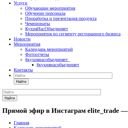
Услуги
Обучающие мероприятия
Обучение персонала
Проработка и презентация продукта
Чемпионаты
КухняНасОбъединяет
Мероприятия по сегменту ресторанного бизнеса
Новости
Мероприятия
Календарь мероприятий
Фотоотчеты
#кухнянасобъединяет
#кухнянасобъединяет
Контакты
Найти
Найти
Прямой эфир в Инстаграм elite_trade — 
Главная
Календарь мероприятий