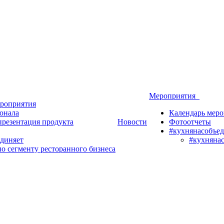
Мероприятия
роприятия
онала
Календарь мер
презентация продукта
Новости
Фотоотчеты
#кухнянасобъед
диняет
#кухняна
о сегменту ресторанного бизнеса